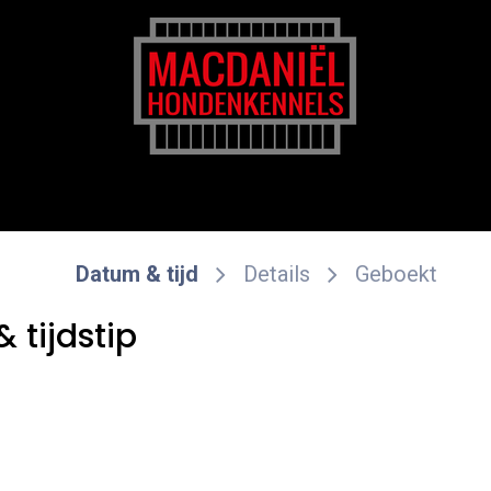
rk
Zakelijk
Transportkosten
Blog en tips
Datum & tijd
Details
Geboekt
 tijdstip