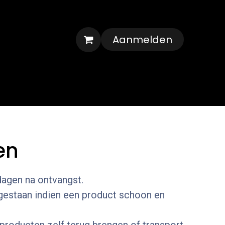
Aanmelden
Veelgestelde vragen
Contact
en
dagen na ontvangst.
egestaan indien een product schoon en