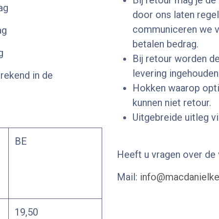
Bij retour mag je de
ag
door ons laten rege
communiceren we vo
ag
betalen bedrag.
g
Bij retour worden d
levering ingehouden
rekend in de
Hokken waarop opti
kunnen niet retour.
Uitgebreide uitleg 
BE
Heeft u vragen over de
Mail:
info@macdanielken
19,50