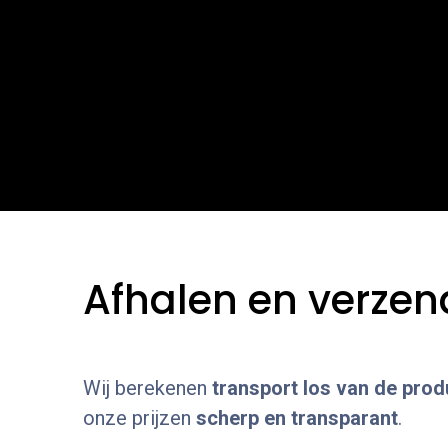
Webwinkel
Over ons
Maatwe
Afhalen en verze
Wij berekenen
transport los van de produ
onze prijzen
scherp en transparant
.