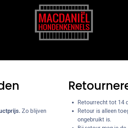
rk
Zakelijk
Transportkosten
Blog en tips
nden
Retourner
Retourrecht tot 14 
ctprijs.
Zo blijven
Retour is alleen to
ongebruikt is.