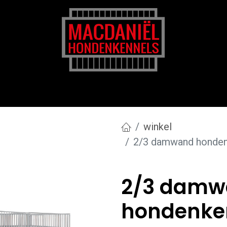
rk
Zakelijk
Transportkosten
Blog en tips
winkel
2/3 damwand hondenk
2/3 damw
hondenken