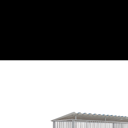
Webwinkel
Over ons
Maatwe