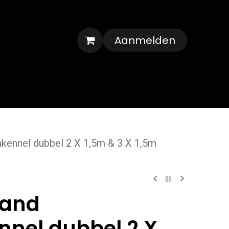
Aanmelden
Veelgestelde vragen
Contact
ennel dubbel 2 X 1,5m & 3 X 1,5m
and
nel dubbel 2 X