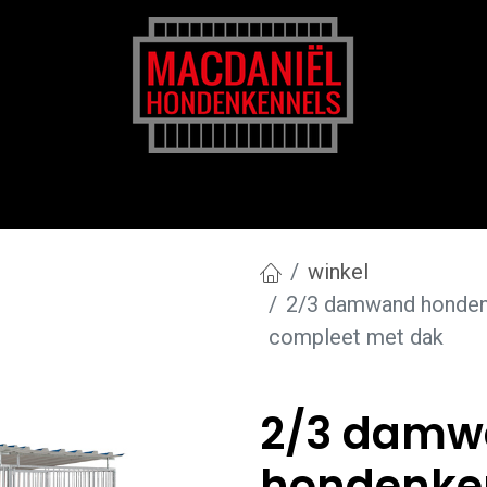
rk
Zakelijk
Transportkosten
Blog en tips
winkel
2/3 damwand hondenk
compleet met dak
2/3 damw
hondenken