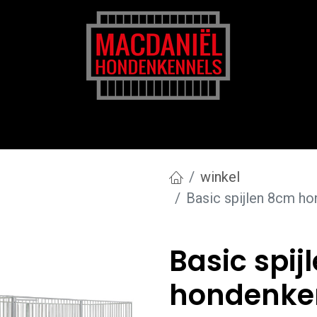
rk
Zakelijk
Transportkosten
Blog en tips
winkel
Basic spijlen 8cm h
Basic spij
hondenken