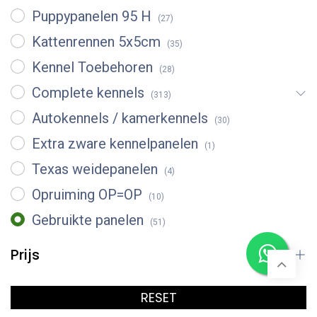
Puppypanelen 95 H
(27)
Kattenrennen 5x5cm
(35)
Kennel Toebehoren
(28)
Complete kennels
(313)
Autokennels / kamerkennels
(30)
Extra zware kennelpanelen
(1)
Texas weidepanelen
(4)
Opruiming OP=OP
(10)
Gebruikte panelen
(51)
Prijs
RESET