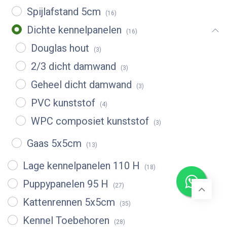
Spijlafstand 5cm
(16)
Dichte kennelpanelen
(16)
Douglas hout
(3)
2/3 dicht damwand
(3)
Geheel dicht damwand
(3)
PVC kunststof
(4)
WPC composiet kunststof
(3)
Gaas 5x5cm
(13)
Lage kennelpanelen 110 H
(18)
Puppypanelen 95 H
(27)
Kattenrennen 5x5cm
(35)
Kennel Toebehoren
(28)