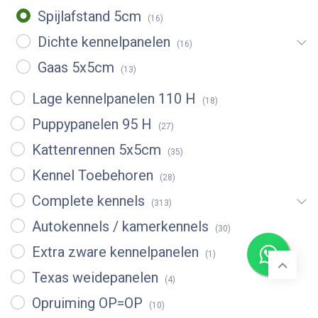
Spijlafstand 5cm
(16)
Dichte kennelpanelen
(16)
Gaas 5x5cm
(13)
Lage kennelpanelen 110 H
(18)
Puppypanelen 95 H
(27)
Kattenrennen 5x5cm
(35)
Kennel Toebehoren
(28)
Complete kennels
(313)
Autokennels / kamerkennels
(30)
Extra zware kennelpanelen
(1)
Texas weidepanelen
(4)
Opruiming OP=OP
(10)