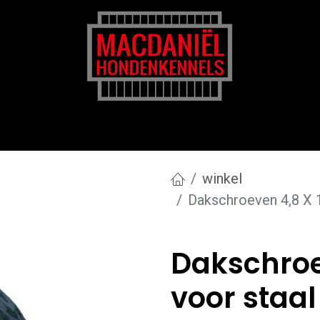
rk
Zakelijk
Transportkosten
Blog en tips
winkel
Dakschroeven 4,8 X 
Dakschro
voor staal