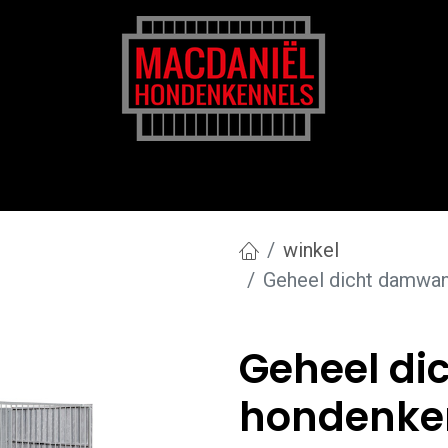
rk
Zakelijk
Transportkosten
Blog en tips
winkel
Geheel dicht damwan
Geheel d
hondenken