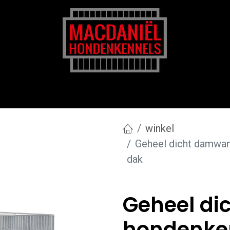
rk
Zakelijk
Transportkosten
Blog en tips
winkel
Geheel dicht damwan
dak
Geheel d
hondenken