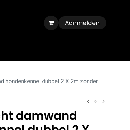
Aanmelden
Veelgestelde vragen
Contact
d hondenkennel dubbel 2 X 2m zonder
icht damwand
nel dubbel 2 X