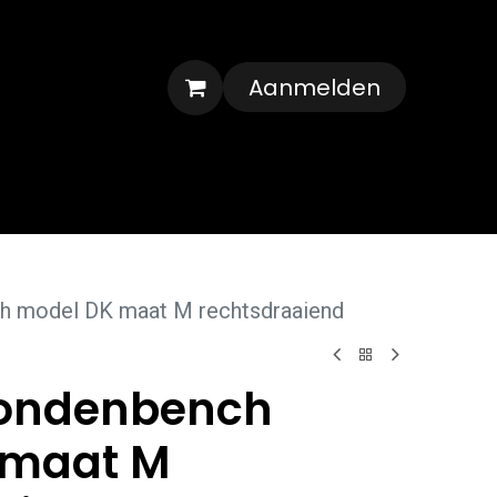
Aanmelden
Veelgestelde vragen
Contact
 model DK maat M rechtsdraaiend
ondenbench
 maat M