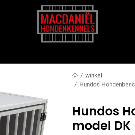
rk
Zakelijk
Transportkosten
Blog en tips
winkel
Hundos Hondenbench
Hundos H
model DK