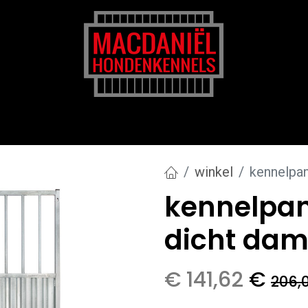
rk
Zakelijk
Transportkosten
Blog en tips
winkel
kennelpan
kennelpan
dicht da
€
141,62
€
206,