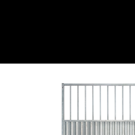
Webwinkel
Over ons
Maatwe