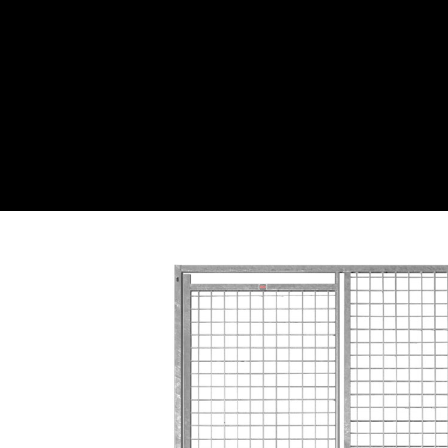
Webwinkel
Over ons
Maatwe