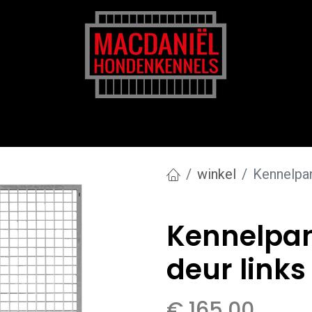
rk
Zakelijk
Transportkosten
Blog en tips
winkel
Kennelpan
Kennelpan
deur link
€
165,00