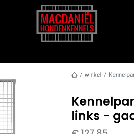
rk
Zakelijk
Transportkosten
Blog en tips
winkel
Kennelpan
Kennelpan
links - g
€
127,85