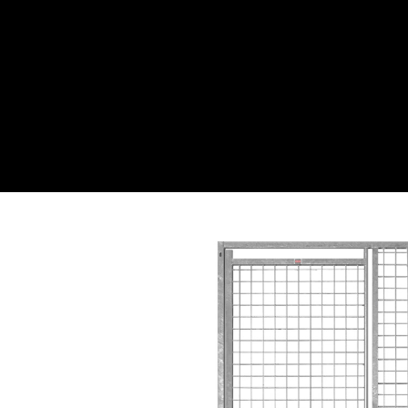
Webwinkel
Over ons
Maatwe