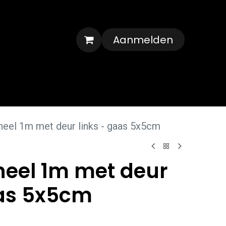
Aanmelden
Veelgestelde vragen
Contact
eel 1m met deur links - gaas 5x5cm
eel 1m met deur
aas 5x5cm