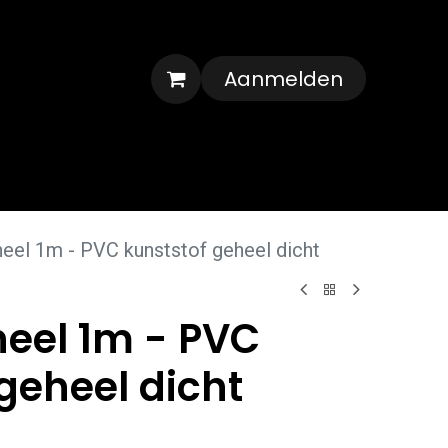
Aanmelden
Veelgestelde vragen
Contact
eel 1m - PVC kunststof geheel dicht
eel 1m - PVC
geheel dicht