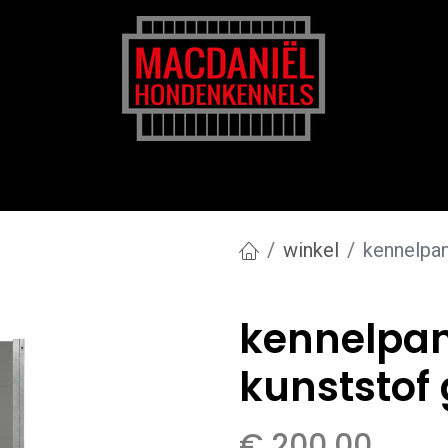
rk
Zakelijk
Transportkosten
Blog en tips
winkel
kennelpan
kennelpan
kunststof 
€
200,00