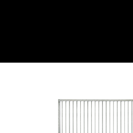
Webwinkel
Over ons
Maatwe