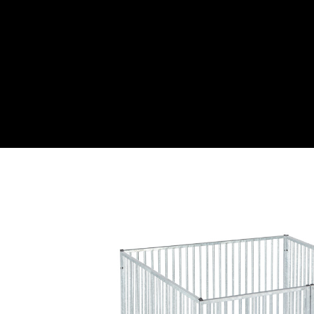
Webwinkel
Over ons
Maatwe