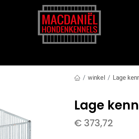
rk
Zakelijk
Transportkosten
Blog en tips
winkel
Lage ken
Lage kenne
€
373,72