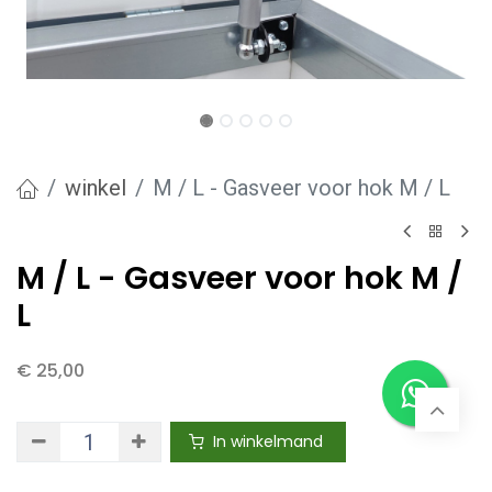
winkel
M / L - Gasveer voor hok M / L
M / L - Gasveer voor hok M /
L
€
25,00
In winkelmand