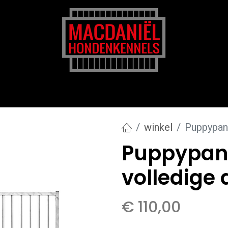
rk
Zakelijk
Transportkosten
Blog en tips
winkel
Puppypane
Puppypane
volledige 
€
110,00