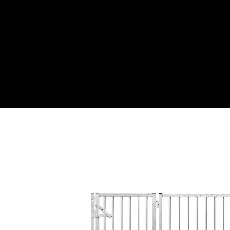
Webwinkel
Over ons
Maatwe