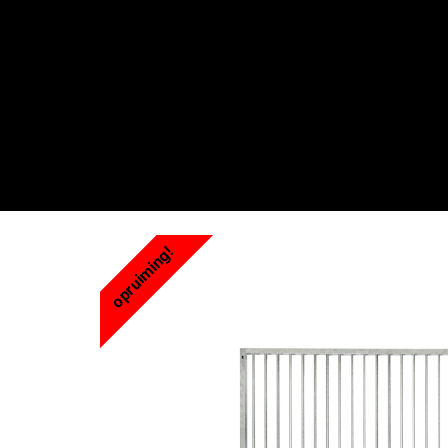
Webwinkel
Over ons
Maatwe
opruiming!