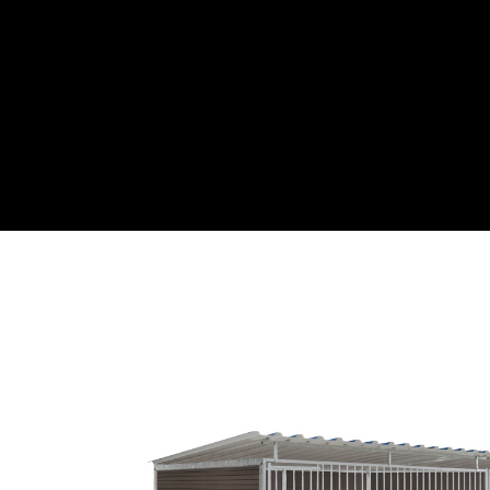
Webwinkel
Over ons
Maatwe