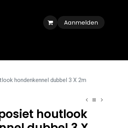
Aanmelden
Veelgestelde vragen
Contact
look hondenkennel dubbel 3 X 2m
osiet houtlook
nel dubbel 3 X