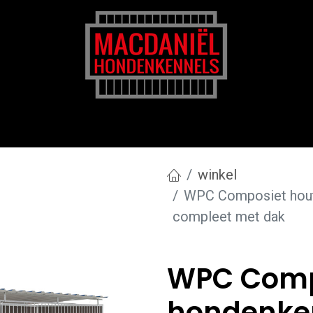
rk
Zakelijk
Transportkosten
Blog en tips
winkel
WPC Composiet hout
compleet met dak
WPC Comp
hondenken