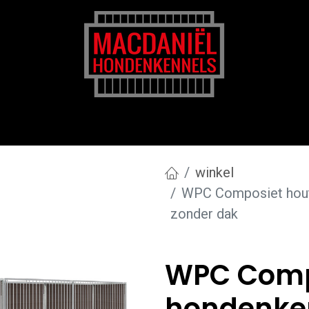
rk
Zakelijk
Transportkosten
Blog en tips
winkel
WPC Composiet hout
zonder dak
WPC Comp
hondenken