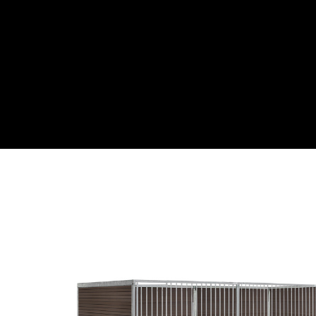
Webwinkel
Over ons
Maatwe