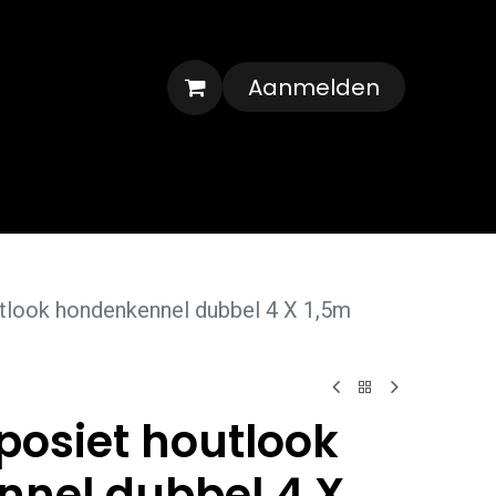
Aanmelden
Veelgestelde vragen
Contact
look hondenkennel dubbel 4 X 1,5m
osiet houtlook
nel dubbel 4 X