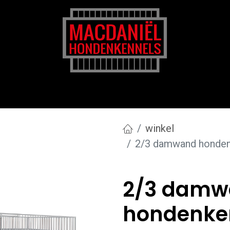
rk
Zakelijk
Transportkosten
Blog en tips
winkel
2/3 damwand honden
2/3 damw
hondenken