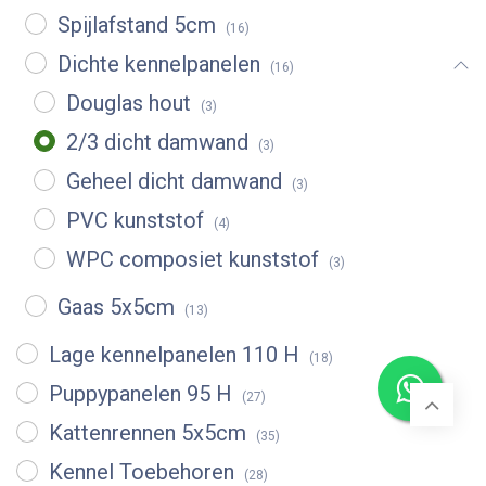
Spijlafstand 5cm
(16)
Dichte kennelpanelen
(16)
Douglas hout
(3)
2/3 dicht damwand
(3)
Geheel dicht damwand
(3)
PVC kunststof
(4)
WPC composiet kunststof
(3)
Gaas 5x5cm
(13)
Lage kennelpanelen 110 H
(18)
Puppypanelen 95 H
(27)
Kattenrennen 5x5cm
(35)
Kennel Toebehoren
(28)