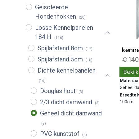
Geïsoleerde
Hondenhokken
(20)
Losse Kennelpanelen
184 H
(116)
Spijlafstand 8cm
(12)
€
140
Spijlafstand 5cm
(16)
Dichte kennelpanelen
Bekij
Materiaa
(16)
Geheel 
Douglas hout
(3)
Breedte 
2/3 dicht damwand
100cm
(3)
Geheel dicht damwand
(3)
PVC kunststof
(4)