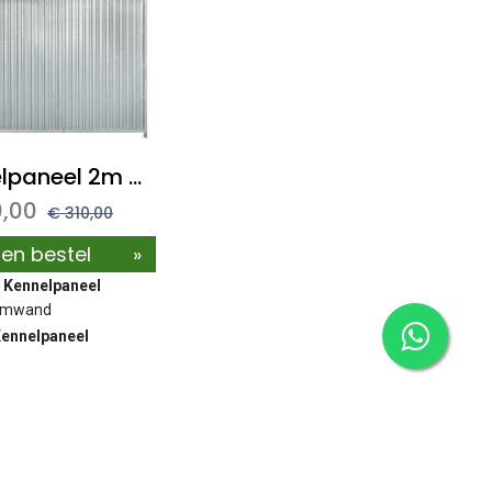
kennelpaneel 2m - geheel dicht damwand
,00
€
310,00
 en bestel
»
 Kennelpaneel
amwand
Kennelpaneel