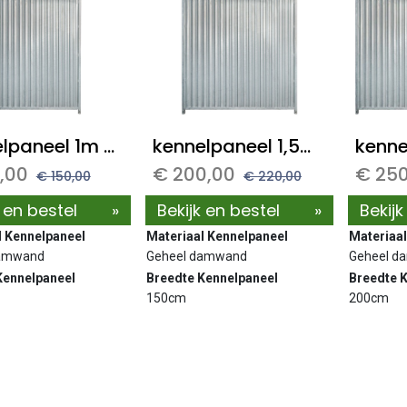
kennelpaneel 1m - geheel dicht damwand
kennelpaneel 1,5m - geheel dicht damwand
,00
€
200,00
€
250
€
150,00
€
220,00
k en bestel
»
Bekijk en bestel
»
Bekijk
l Kennelpaneel
Materiaal Kennelpaneel
Materiaal
damwand
Geheel damwand
Geheel d
Kennelpaneel
Breedte Kennelpaneel
Breedte 
150cm
200cm