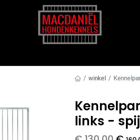
rk
Zakelijk
Transportkosten
Blog en tips
winkel
Kennelpan
Kennelpan
links - sp
€
130,00
€
160,