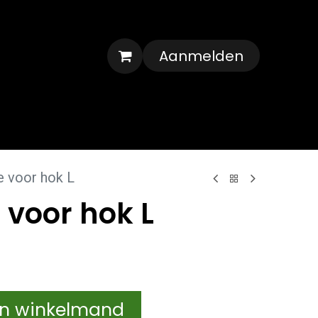
Aanmelden
Veelgestelde vragen
Contact
je voor hok L
e voor hok L
In winkelmand