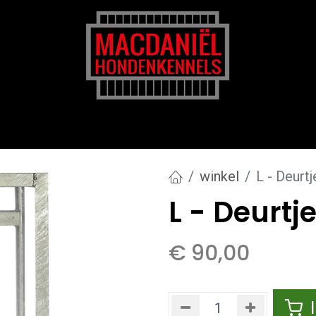
rk
Zakelijk
Transportkosten
Blog en tips
winkel
L - Deurt
L - Deurtj
€
90,00