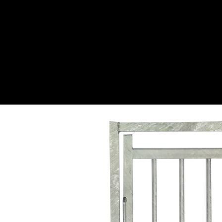
Webwinkel
Over ons
Maatwe