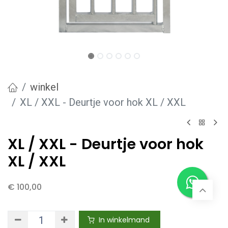
winkel
XL / XXL - Deurtje voor hok XL / XXL
XL / XXL - Deurtje voor hok
XL / XXL
€
100,00
In winkelmand